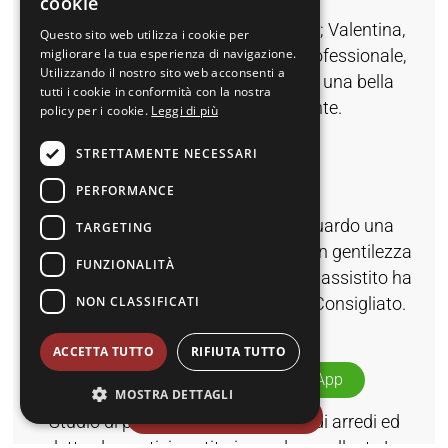
cookie
Ottima qualità, prezzo molto buono; Valentina,
Questo sito web utilizza i cookie per
migliorare la tua esperienza di navigazione.
che ci ha assistito, è stata molto professionale,
Utilizzando il nostro sito web acconsenti a
appassionata e preparata. È stata una bella
tutti i cookie in conformità con la nostra
scoperta, consiglio vivamente.
policy per i cookie.
Leggi di più
Cristina Macchioni
STRETTAMENTE NECESSARI
PERFORMANCE
Abbiamo chiesto informazioni riguardo una
TARGETING
lavastoviglie e siamo stati accolti con gentilezza
FUNZIONALITÀ
e disponibilità. La designer che ci ha assistito ha
NON CLASSIFICATI
risposto a tutte le nostre curiosità. Consigliato.
Andrea Monelli
ACCETTA TUTTO
RIFIUTA TUTTO
059346392
WhatsApp
MOSTRA DETTAGLI
Portami al negozio
Studio di progettazione e negozio di arredi ed