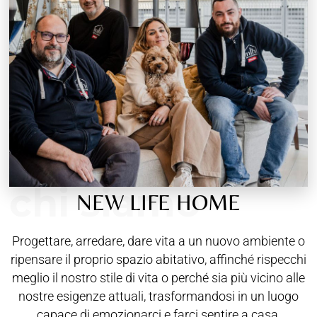
chi siamo
NEW LIFE HOME
Progettare, arredare, dare vita a un nuovo ambiente o
ripensare il proprio spazio abitativo, affinché rispecchi
meglio il nostro stile di vita o perché sia più vicino alle
nostre esigenze attuali, trasformandosi in un luogo
capace di emozionarci e farci sentire a casa.